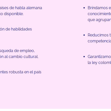
países de habla alemana
Brindamos ef
o disponible.
conocimiento
que agrupan 
ón de habilidades
Reducimos tu
competencia
úsqueda de empleo,
ón al cambio cultural.
Garantizamos
la ley colom
es robusta en el país